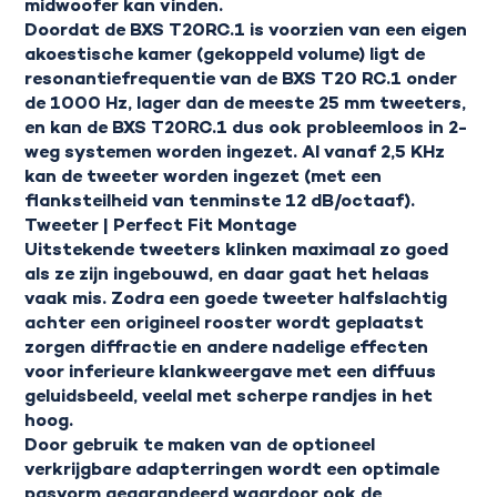
midwoofer kan vinden.
Doordat de BXS T20RC.1 is voorzien van een eigen
akoestische kamer (gekoppeld volume) ligt de
resonantiefrequentie van de BXS T20 RC.1 onder
de 1000 Hz, lager dan de meeste 25 mm tweeters,
en kan de BXS T20RC.1 dus ook probleemloos in 2-
weg systemen worden ingezet. Al vanaf 2,5 KHz
kan de tweeter worden ingezet (met een
flanksteilheid van tenminste 12 dB/octaaf).
Tweeter | Perfect Fit Montage
Uitstekende tweeters klinken maximaal zo goed
als ze zijn ingebouwd, en daar gaat het helaas
vaak mis. Zodra een goede tweeter halfslachtig
achter een origineel rooster wordt geplaatst
zorgen diffractie en andere nadelige effecten
voor inferieure klankweergave met een diffuus
geluidsbeeld, veelal met scherpe randjes in het
hoog.
Door gebruik te maken van de optioneel
verkrijgbare adapterringen wordt een optimale
pasvorm gegarandeerd waardoor ook de