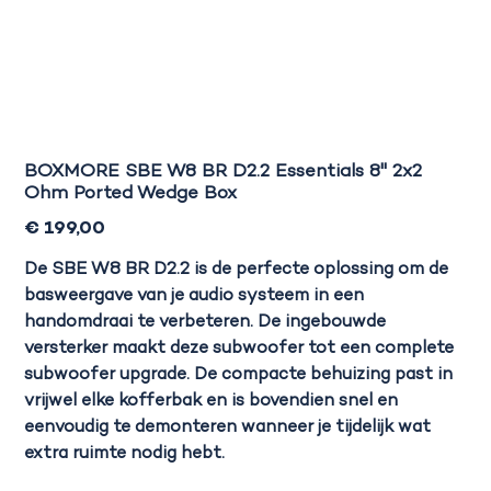
BOXMORE SBE W8 BR D2.2 Essentials 8" 2x2
Ohm Ported Wedge Box
Prijs
€ 199,00
De SBE W8 BR D2.2 is de perfecte oplossing om de
basweergave van je audio systeem in een
handomdraai te verbeteren. De ingebouwde
versterker maakt deze subwoofer tot een complete
subwoofer upgrade. De compacte behuizing past in
vrijwel elke kofferbak en is bovendien snel en
eenvoudig te demonteren wanneer je tijdelijk wat
extra ruimte nodig hebt.