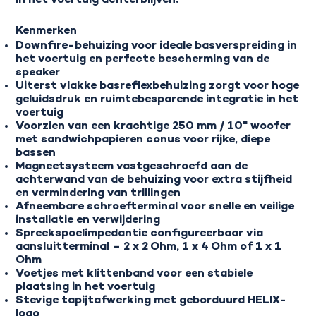
in het voertuig achterblijven.
Kenmerken
Downfire-behuizing voor ideale basverspreiding in
het voertuig en perfecte bescherming van de
speaker
Uiterst vlakke basreflexbehuizing zorgt voor hoge
geluidsdruk en ruimtebesparende integratie in het
voertuig
Voorzien van een krachtige 250 mm / 10" woofer
met sandwichpapieren conus voor rijke, diepe
bassen
Magneetsysteem vastgeschroefd aan de
achterwand van de behuizing voor extra stijfheid
en vermindering van trillingen
Afneembare schroefterminal voor snelle en veilige
installatie en verwijdering
Spreekspoelimpedantie configureerbaar via
aansluitterminal – 2 x 2 Ohm, 1 x 4 Ohm of 1 x 1
Ohm
Voetjes met klittenband voor een stabiele
plaatsing in het voertuig
Stevige tapijtafwerking met geborduurd HELIX-
logo