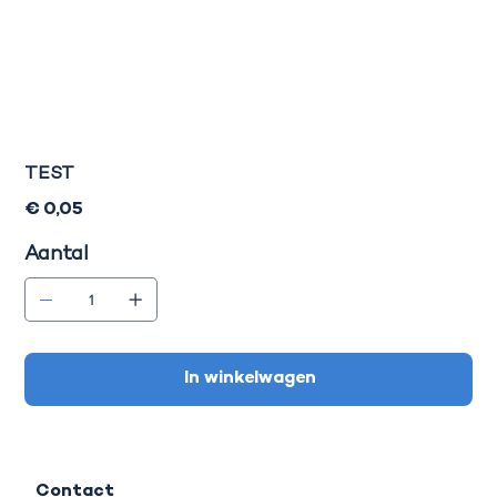
TEST
Prijs
€ 0,05
Aantal
In winkelwagen
Contact